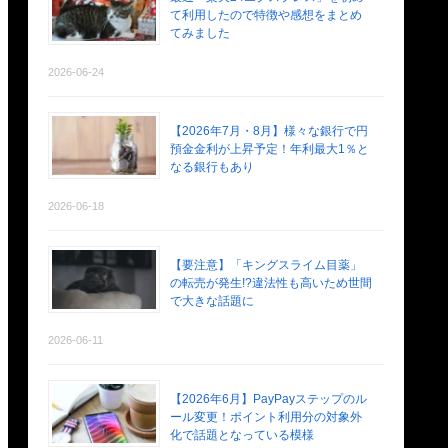
て利用したので特徴や感想をまとめ
てみました
2026-06-24
【2026年7月・8月】様々な銀行で円
預金金利が上昇予定！年利最大1％と
なる銀行もあり
2026-06-18
【要注意】「キングスライム目薬」
の転売が発生!?違法性も高いため世間
で大きな話題に
2026-06-11
【2026年6月】PayPayステップのル
ール変更！ポイント利用分の対象外
化で話題となっている模様