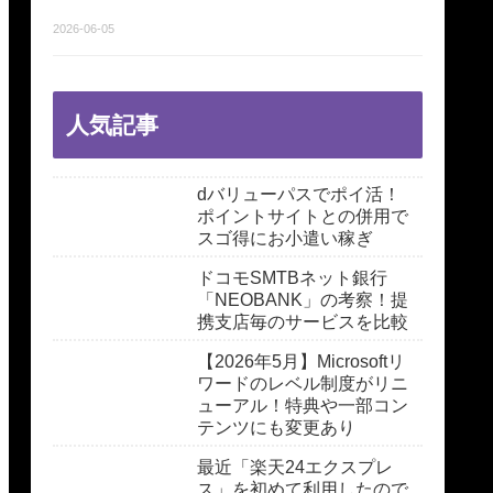
2026-06-05
人気記事
dバリューパスでポイ活！
ポイントサイトとの併用で
スゴ得にお小遣い稼ぎ
ドコモSMTBネット銀行
「NEOBANK」の考察！提
携支店毎のサービスを比較
【2026年5月】Microsoftリ
ワードのレベル制度がリニ
ューアル！特典や一部コン
テンツにも変更あり
最近「楽天24エクスプレ
ス」を初めて利用したので