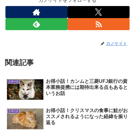
カノケイトをフォローする
カノケイト
関連記事
お得小話！カンムと三菱UFJ銀行の資
お得小話
本業務提携には期待出来る点もあると
いうお話
お得小話！クリスマスの食事に鮭がお
お得小話
ススメされるようになった経緯を振り
返る