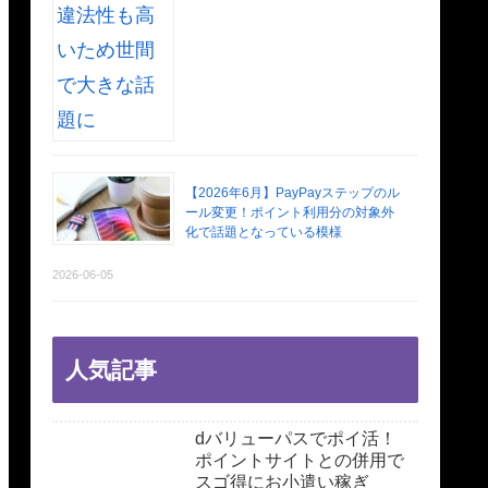
【2026年6月】PayPayステップのル
ール変更！ポイント利用分の対象外
化で話題となっている模様
2026-06-05
人気記事
dバリューパスでポイ活！
ポイントサイトとの併用で
スゴ得にお小遣い稼ぎ