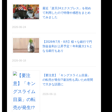
最近「楽天24エクスプレス」を初め
て利用したので特徴や感想をまとめ
てみました
2026-06-24
【2026年7月・8月】様々な銀行で円
預金金利が上昇予定！年利最大1％と
なる銀行もあり
2026-06-18
【要注意】「キングスライム目薬」
の転売が発生!?違法性も高いため世間
で大きな話題に
2026-06-11