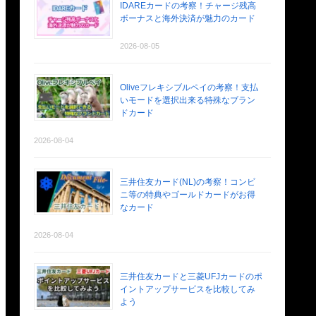
IDAREカードの考察！チャージ残高
ボーナスと海外決済が魅力のカード
2026-08-05
Oliveフレキシブルペイの考察！支払
いモードを選択出来る特殊なブラン
ドカード
2026-08-04
三井住友カード(NL)の考察！コンビ
ニ等の特典やゴールドカードがお得
なカード
2026-08-04
三井住友カードと三菱UFJカードのポ
イントアップサービスを比較してみ
よう