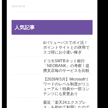
2026-06-05
人気記事
dバリューパスでポイ活！
ポイントサイトとの併用で
スゴ得にお小遣い稼ぎ
ドコモSMTBネット銀行
「NEOBANK」の考察！提
携支店毎のサービスを比較
【2026年5月】Microsoftリ
ワードのレベル制度がリニ
ューアル！特典や一部コン
テンツにも変更あり
最近「楽天24エクスプレ
ス」を初めて利用したので