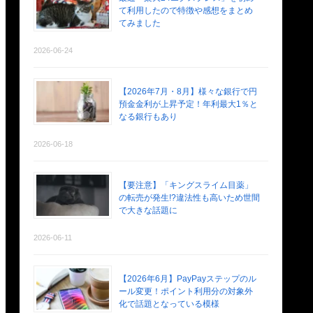
て利用したので特徴や感想をまとめ
てみました
2026-06-24
【2026年7月・8月】様々な銀行で円
預金金利が上昇予定！年利最大1％と
なる銀行もあり
2026-06-18
【要注意】「キングスライム目薬」
の転売が発生!?違法性も高いため世間
で大きな話題に
2026-06-11
【2026年6月】PayPayステップのル
ール変更！ポイント利用分の対象外
化で話題となっている模様