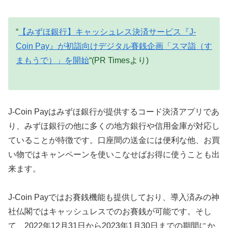
“
【みずほ銀行】キャッシュレス決済サービス『J-
Coin Pay』が初詣向けデジタル賽銭企画「スマ詣（す
まもうで）」を開始
“(PR Timesより)
J-Coin Payはみずほ銀行が提供するコード決済アプリであ
り、みずほ銀行の他に多くの地方銀行や信用金庫が対応し
ていることが特徴です。口座間の送金には便利な他、お買
い物ではキャンペーンを使いこなせばお得に使うことも出
来ます。
J-Coin Payではお賽銭機能も提供しており、導入済みの神
社仏閣ではキャッシュレスでのお賽銭が可能です。そし
て、2022年12月31日から2023年1月30日までの期間にか