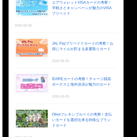
エアウォレットVISAカードの考察！
手軽さとキャンペーンが魅力のVISA
プリペイド
2026-08-06
JAL Payプリペイドカードの考察！お
得にマイルが貯まる多重取りカード
2026-08-05
IDAREカードの考察！チャージ残高
ボーナスと海外決済が魅力のカード
2026-08-05
Oliveフレキシブルペイの考察！支払
いモードを選択出来る特殊なブラン
ドカード