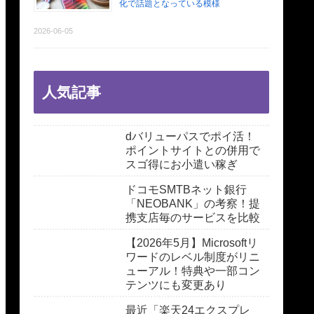
化で話題となっている模様
2026-06-05
人気記事
dバリューパスでポイ活！
ポイントサイトとの併用で
スゴ得にお小遣い稼ぎ
ドコモSMTBネット銀行
「NEOBANK」の考察！提
携支店毎のサービスを比較
【2026年5月】Microsoftリ
ワードのレベル制度がリニ
ューアル！特典や一部コン
テンツにも変更あり
最近「楽天24エクスプレ