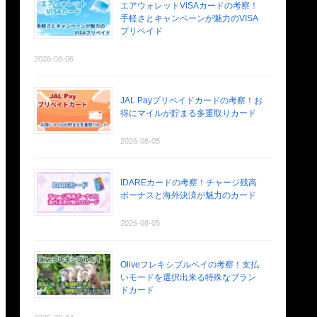
エアウォレットVISAカードの考察！
手軽さとキャンペーンが魅力のVISA
プリペイド
2026-08-06
JAL Payプリペイドカードの考察！お
得にマイルが貯まる多重取りカード
2026-08-05
IDAREカードの考察！チャージ残高
ボーナスと海外決済が魅力のカード
2026-08-05
Oliveフレキシブルペイの考察！支払
いモードを選択出来る特殊なブラン
ドカード