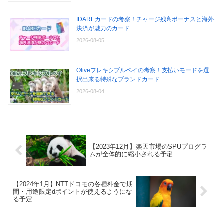
IDAREカードの考察！チャージ残高ボーナスと海外
決済が魅力のカード
2026-08-05
Oliveフレキシブルペイの考察！支払いモードを選
択出来る特殊なブランドカード
2026-08-04
【2023年12月】楽天市場のSPUプログラ
ムが全体的に縮小される予定
【2024年1月】NTTドコモの各種料金で期
間・用途限定dポイントが使えるようにな
る予定