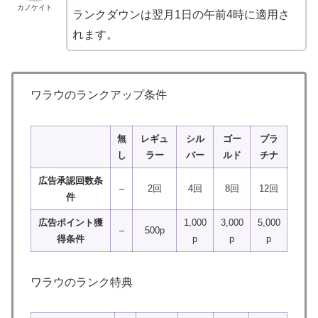
カノケイト
ランクダウンは翌月1日の午前4時に適用さ
れます。
ワラウのランクアップ条件
無
レギュ
シル
ゴー
プラ
し
ラー
バー
ルド
チナ
広告承認回数条
–
2回
4回
8回
12回
件
広告ポイント獲
1,000
3,000
5,000
–
500p
得条件
p
p
p
ワラウのランク特典