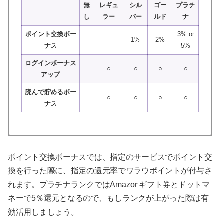
無
レギュ
シル
ゴー
プラチ
し
ラー
バー
ルド
ナ
ポイント交換ボー
3% or
–
–
1%
2%
ナス
5%
ログインボーナス
–
○
○
○
○
アップ
読んで貯めるボー
–
○
○
○
○
ナス
ポイント交換ボーナスでは、指定のサービスでポイント交
換を行った際に、指定の還元率でワラウポイントが付与さ
れます。プラチナランクではAmazonギフト券とドットマ
ネーで5％還元となるので、もしランクが上がった際は有
効活用しましょう。