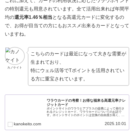
これに加えて、カードの利用状況に応じたワラウポイント
の特別還元も用意されています。全て活用出来れば年間平
均の
還元率1.46％相当
となる高還元カードに変化するの
で、お得が目当ての方にもおススメ出来るカードとなって
いますね。
こちらのカードは最近になって大きな需要が
生まれており、
カノケイト
特にウェル活等でTポイントを活用されてい
る方に重宝されています。
ワラウカードの考察！お得な福来る高還元率クレ
ジットカード
ポイントサイトのワラウとアプラスの提携によって発行さ
れるクレジットカード、ワラウカードについてのお話で
す。ポイントサイトのポイントは交換の自由度が高く、そ
れらがたくさん貯まるこちらのカードは非常に使い勝手が
良くて重宝しますよ。今回は、ワラウカードについて考察
2025.10.01
kanokeito.com
していきましょう。