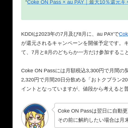
“
Coke ON Pass × au PAY｜最大10％還
KDDIは2023年の7月及び8月に、au PAYで
Cok
が還元されるキャンペーンを開催予定です。
て、7月と8月のどちらか一方だけ参加するこ
Coke ON Passには月額税込3,300円
2,320円で月間20日分飲める「おトクプラン
イントとなっていますが、値段から考えると
Coke ON Passは翌日に自
その前に解約したい場合は月