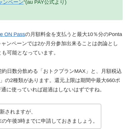
元キャンペーン
“(au PAY公式より)
e ON Pass
の月額料金を支払うと最大10％分のPonta
キャンペーンでは2か月分参加出来ることは勿論とし
とも可能となっています。
で月間の契約日数分飲める「おトクプランMAX」と、月額税込
20」の2種類があります。還元上限は期間中最大660ポ
普通に使っていれば超過はしないはずですね。
動更新されますが、
末の午後3時までに申請しておきましょう。