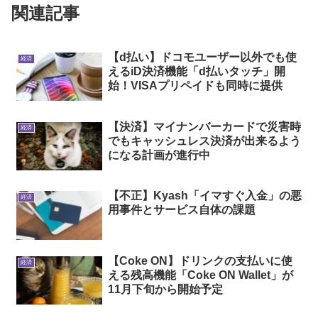
関連記事
【d払い】ドコモユーザー以外でも使
経済
えるiD決済機能「d払いタッチ」開
始！VISAプリペイドも同時に提供
【決済】マイナンバーカードで災害時
経済
でもキャッシュレス決済が出来るよう
になる計画が進行中
【不正】Kyash「イマすぐ入金」の悪
経済
用事件とサービス自体の課題
【Coke ON】ドリンクの支払いに使
経済
える残高機能「Coke ON Wallet」が
11月下旬から開始予定