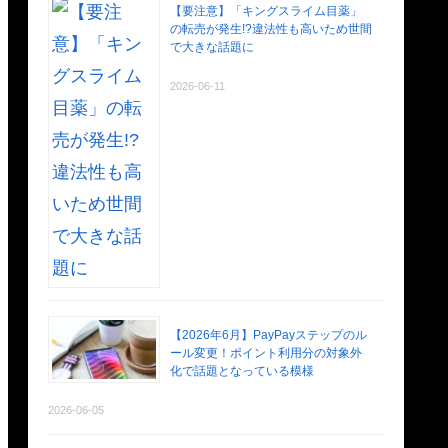
【要注意】「キングスライム目薬」
の転売が発生!?違法性も高いため世間
で大きな話題に
2026-06-11
【2026年6月】PayPayステップのル
ール変更！ポイント利用分の対象外
化で話題となっている模様
2026-06-05