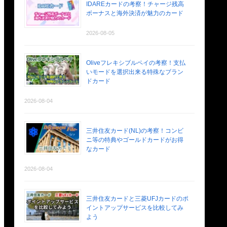
IDAREカードの考察！チャージ残高
ボーナスと海外決済が魅力のカード
2026-08-05
Oliveフレキシブルペイの考察！支払
いモードを選択出来る特殊なブラン
ドカード
2026-08-04
三井住友カード(NL)の考察！コンビ
ニ等の特典やゴールドカードがお得
なカード
2026-08-04
三井住友カードと三菱UFJカードのポ
イントアップサービスを比較してみ
よう