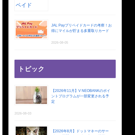
JAL Payプリペイドカードの考察！お
得にマイルが貯まる多重取りカード
2026-08-05
トピック
【2026年11月】V NEOBANKのポイ
ントプログラムが一部変更される予
定
2026-08-03
【2026年8月】ドットマネーのサー