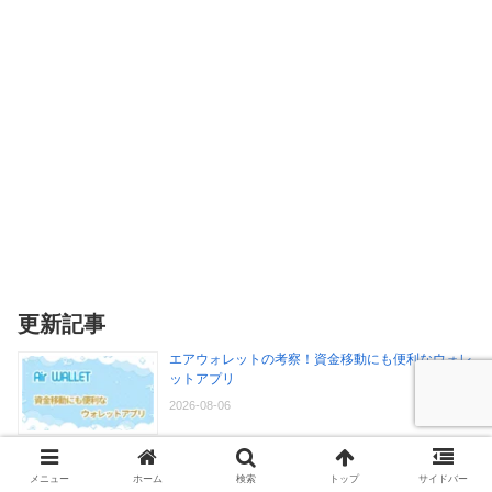
更新記事
エアウォレットの考察！資金移動にも便利なウォレ
ットアプリ
2026-08-06
エアウォレットVISAカードの考察！手軽さとキャ
メニュー
ホーム
検索
トップ
サイドバー