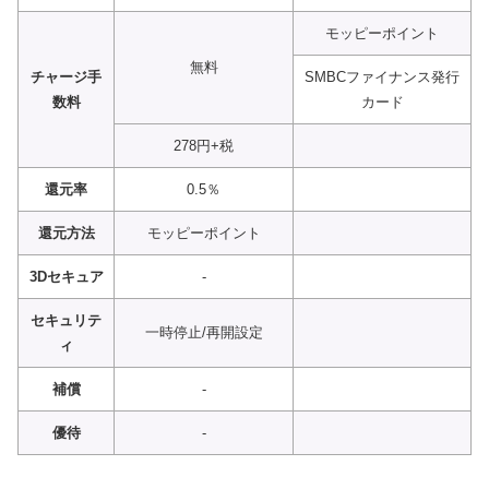
モッピーポイント
無料
チャージ手
SMBCファイナンス発行
数料
カード
278円+税
還元率
0.5％
還元方法
モッピーポイント
3Dセキュア
-
セキュリテ
一時停止/再開設定
ィ
補償
-
優待
-