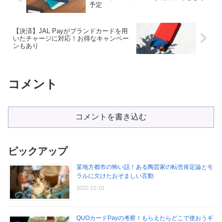
予定
【決済】JAL Payがブランドカードを用
いたチャージに対応！お得なキャンペー
ンもあり
コメント
コメントを書き込む
ピックアップ
某地方都市の怖い話！ある陶芸家の転売肯定論とモ
ラルに欠けたおぞましい言動
2022-12-10
QUOカードPayの考察！もらえたらどこで使おうギ