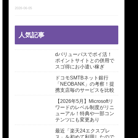
2026-06-05
人気記事
dバリューパスでポイ活！
ポイントサイトとの併用で
スゴ得にお小遣い稼ぎ
ドコモSMTBネット銀行
「NEOBANK」の考察！提
携支店毎のサービスを比較
【2026年5月】Microsoftリ
ワードのレベル制度がリニ
ューアル！特典や一部コン
テンツにも変更あり
最近「楽天24エクスプレ
ス」を初めて利用したので