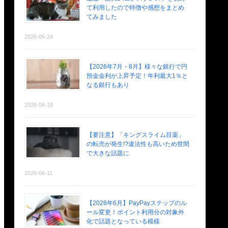
て利用したので特徴や感想をまとめ
てみました
2026-06-24
【2026年7月・8月】様々な銀行で円
預金金利が上昇予定！年利最大1％と
なる銀行もあり
2026-06-18
【要注意】「キングスライム目薬」
の転売が発生!?違法性も高いため世間
で大きな話題に
2026-06-11
【2026年6月】PayPayステップのル
ール変更！ポイント利用分の対象外
化で話題となっている模様